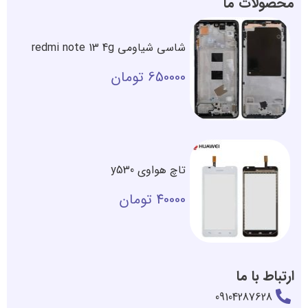
محصولات ما
شاسی شیاومی redmi note 13 4g
650000
تومان
تاچ هواوی y530
40000
تومان
ارتباط با ما
09104287628