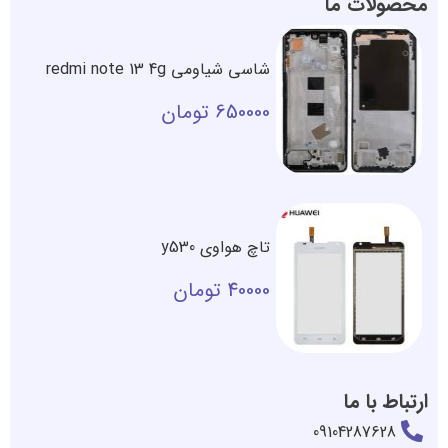
محصولات ما
شاسی شیاومی redmi note 13 4g
650000
تومان
تاچ هواوی y530
40000
تومان
ارتباط با ما
09104287628