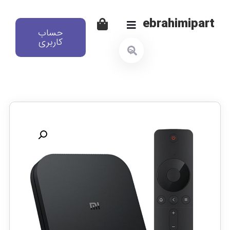
ebrahimipart
حساب
کاربری