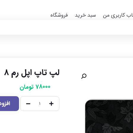
ب کاربری من
سبد خرید
فروشگاه
لپ تاپ اپل رم 8
78000
تومان
افزو