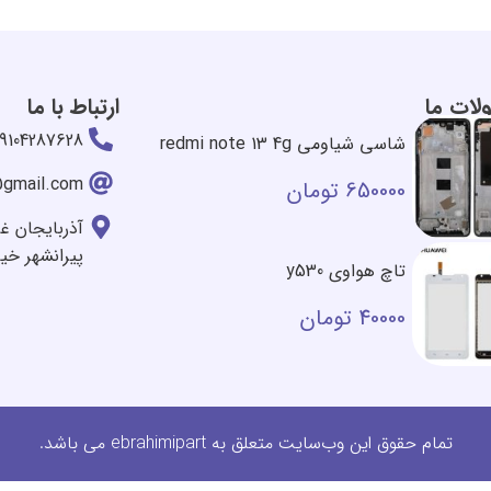
ات ما
ارتباط با ما
09104287628
شاسی شیاومی redmi note 13 4g
@gmail.com
650000
تومان
آذربایجان غ
پیرانشهر خی
تاچ هواوی y530
40000
تومان
تمام حقوق این وب‌سایت متعلق به ebrahimipart می باشد.