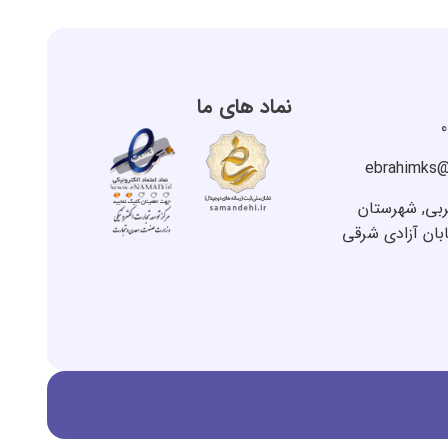
نماد های ما
ebrahimks
ربی, شهرستان
ابان آزادی شرقی