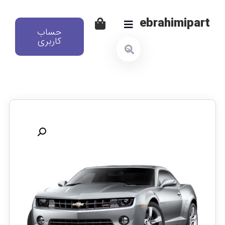
ebrahimipart
حساب
کاربری