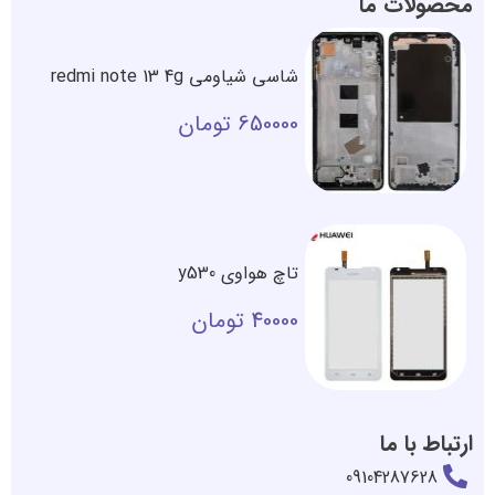
محصولات ما
شاسی شیاومی redmi note 13 4g
650000
تومان
تاچ هواوی y530
40000
تومان
ارتباط با ما
09104287628